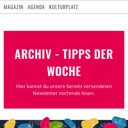
MAGAZIN
AGENDA
KULTURPLATZ
ARCHIV - TIPPS DER
WOCHE
Hier kannst du unsere bereits versendeten
Newsletter nochmals lesen.